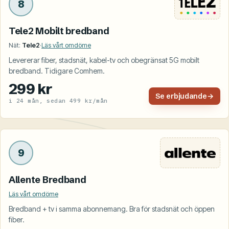
8
Tele2 Mobilt bredband
Nät:
Tele2
·
Läs vårt omdöme
Levererar fiber, stadsnät, kabel-tv och obegränsat 5G mobilt
bredband. Tidigare Comhem.
299 kr
Se erbjudande
→
i 24 mån, sedan 499 kr/mån
9
Allente Bredband
Läs vårt omdöme
Bredband + tv i samma abonnemang. Bra för stadsnät och öppen
fiber.