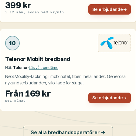
399 kr
Se erbjudande
→
i 12 mån, sedan 749 kr/mån
10
Telenor Mobilt bredband
Nät:
Telenor
·
Läs vårt omdöme
Net4Mobility-täckning i mobilnätet, fiber i hela landet. Generösa
nykundserbjudanden, vilo-läge för stuga.
Från 169 kr
Se erbjudande
→
per månad
Se alla bredbandsoperatörer →