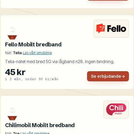
2
Fello Mobilt bredband
Nät:
Telia
·
Läs vårt omdöme
Telia-nätet med bred 5G via lågband n28. Ingen bindning.
45 kr
Se erbjudande
→
i 2 mån, sedan 90 kr/mån
3
Chilimobil Mobilt bredband
Nät:
Tre
·
Läs vårt omdöme