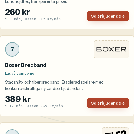
kundnöjdhet, transparenta priser.
260 kr
Se erbjudande
→
i 5 mån, sedan 519 kr/mån
7
Boxer Bredband
Läs vårt omdöme
Stadsnät- och fiberbredband. Etablerad spelare med
konkurrenskraftiga nykundserbjudanden.
389 kr
Se erbjudande
→
i 12 mån, sedan 559 kr/mån