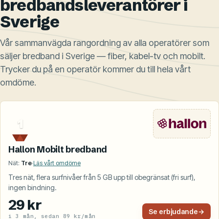
bredbandsleverantörer i
Sverige
Vår sammanvägda rangordning av alla operatörer som
säljer bredband i Sverige — fiber, kabel-tv och mobilt.
Trycker du på en operatör kommer du till hela vårt
omdöme.
1
Hallon Mobilt bredband
Nät:
Tre
·
Läs vårt omdöme
Tres nät, flera surfnivåer från 5 GB upp till obegränsat (fri surf),
ingen bindning.
29 kr
Se erbjudande
→
i 3 mån, sedan 89 kr/mån