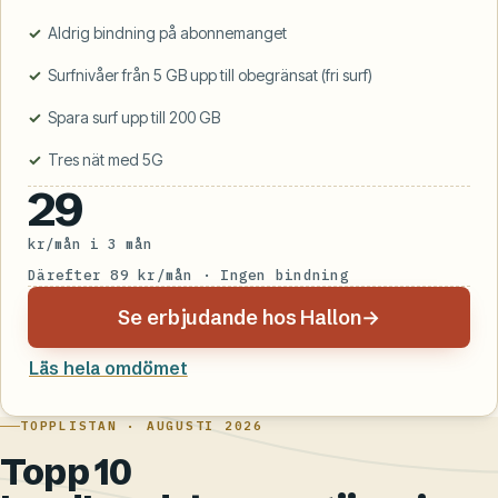
Aldrig bindning på abonnemanget
Surfnivåer från 5 GB upp till obegränsat (fri surf)
Spara surf upp till 200 GB
Tres nät med 5G
29
kr/mån i 3 mån
Därefter 89 kr/mån · Ingen bindning
Se erbjudande hos Hallon
→
Läs hela omdömet
TOPPLISTAN · AUGUSTI 2026
Topp 10