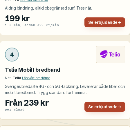
Aldrig bindning, alltid obegränsad surf. Tres nät.
199 kr
Se erbjudande
→
i 2 mån, sedan 399 kr/mån
4
Telia Mobilt bredband
Nät:
Telia
·
Läs vårt omdöme
Sveriges bredaste 4G- och 5G-täckning. Levererar både fiber och
mobilt bredband. Trygg standard för hemma.
Från 239 kr
Se erbjudande
→
per månad