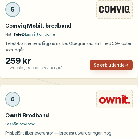
5
Comviq Mobilt bredband
Nät:
Tele2
·
Läs vårt omdöme
Tele2-koncernens lågprismärke. Obegränsad surf med 5G-router
som ingår.
259 kr
Se erbjudande
→
i 24 mån, sedan 399 kr/mån
6
Ownit Bredband
Läs vårt omdöme
Prisbelönt fiberleverantör — bredast utvärderingar, hög