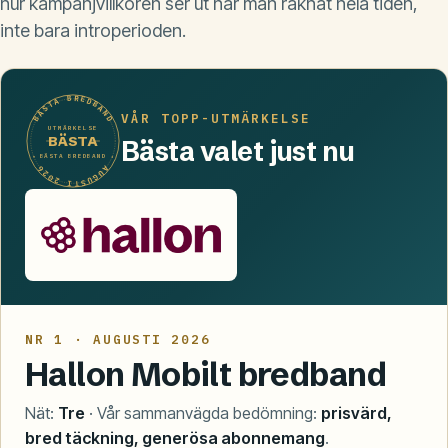
hur kampanjvillkoren ser ut när man räknat hela tiden,
inte bara introperioden.
BÄSTA BREDBAND
VÅR TOPP-UTMÄRKELSE
UTMÄRKELSE
BÄSTA
Bästa valet just nu
BÄSTA BREDBAND
· AUGUSTI 2026 ·
NR 1 · AUGUSTI 2026
Hallon Mobilt bredband
Nät:
Tre
· Vår sammanvägda bedömning:
prisvärd,
bred täckning, generösa abonnemang
.