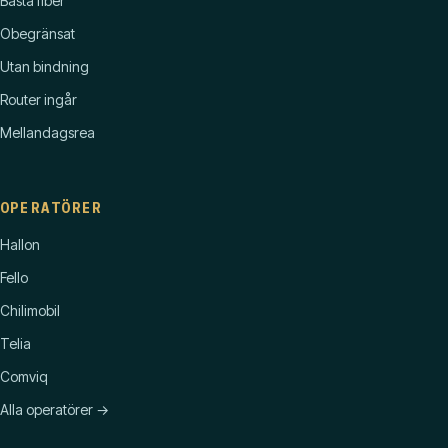
Bästa fiber
Obegränsat
Utan bindning
Router ingår
Mellandagsrea
OPERATÖRER
Hallon
Fello
Chilimobil
Telia
Comviq
Alla operatörer →