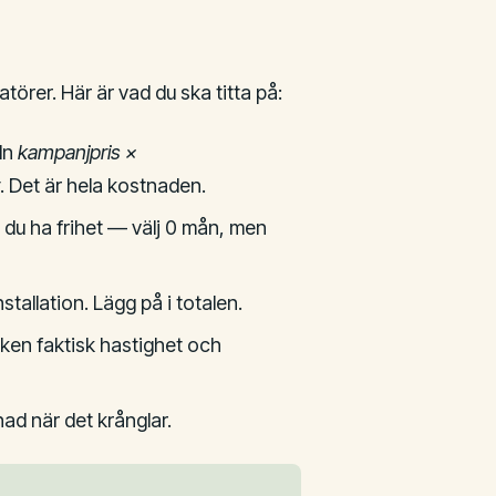
törer. Här är vad du ska titta på:
ln
kampanjpris ×
. Det är hela kostnaden.
 du ha frihet — välj 0 mån, men
nstallation. Lägg på i totalen.
lken faktisk hastighet och
nad när det krånglar.