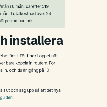
/mån i 6 mån, därefter 519
r/mån. Totalkostnad över 24
s högre kampanjpris.
h installera
elsetjänst. För
fiber
i öppet nät
r bara koppla in routern. För
a in, och du är igång på 10
s slut och säg upp så att det nya
-guiden
.