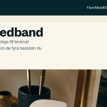
Fiber
Mobilt
O
bredband
äge till tecknat
om de fyra besluten du