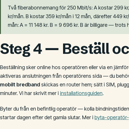
Två fiberabonnemang för 250 Mbit/s: A kostar 299 kr
kr/mån. B kostar 359 kr/mån i 12 mån, därefter 449 k
mån: A = 11 148 kr. B = 9 696 kr. B är billigare — trot
Steg 4 — Beställ oc
Beställning sker online hos operatören eller via en jämför
aktiveras anslutningen från operatörens sida — du behöve
mobilt bredband
skickas en router hem; sätt i SIM, plugg
minuter. Vi har skrivit mer i
installationsguiden
.
Byter du från en befintlig operatör — kolla bindningstiden
startar dagen efter det gamla slutar. Mer i
byta-operatör