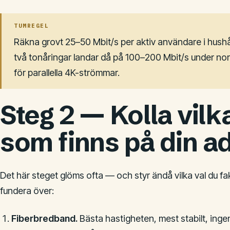
TUMREGEL
Räkna grovt 25–50 Mbit/s per aktiv användare i hushål
två tonåringar landar då på 100–200 Mbit/s under n
för parallella 4K-strömmar.
Steg 2 — Kolla vilk
som finns på din a
Det här steget glöms ofta — och styr ändå vilka val du fakt
fundera över:
Fiberbredband.
Bästa hastigheten, mest stabilt, ingen