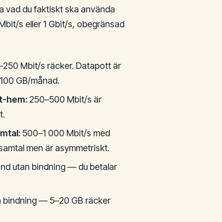
eta vad du faktiskt ska använda
Mbit/s eller 1 Gbit/s, obegränsad
250 Mbit/s räcker. Datapott är
på 100 GB/månad.
rt-hem:
250–500 Mbit/s är
t.
mtal:
500–1 000 Mbit/s med
osamtal men är asymmetriskt.
d utan bindning — du betalar
 bindning — 5–20 GB räcker