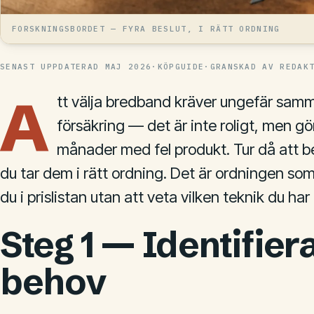
FORSKNINGSBORDET — FYRA BESLUT, I RÄTT ORDNING
SENAST UPPDATERAD
MAJ 2026
·
KÖPGUIDE
·
GRANSKAD AV REDAK
A
tt välja bredband kräver ungefär samm
försäkring — det är inte roligt, men gör 
månader med fel produkt. Tur då att b
du tar dem i rätt ordning. Det är ordningen som
du i prislistan utan att veta vilken teknik du har til
Steg 1 — Identifier
behov