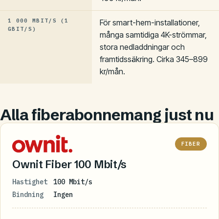
1 000 MBIT/S (1
För smart-hem-installationer,
GBIT/S)
många samtidiga 4K-strömmar,
stora nedladdningar och
framtidssäkring. Cirka 345–899
kr/mån.
Alla fiberabonnemang just nu
FIBER
Ownit Fiber 100 Mbit/s
Hastighet
100 Mbit/s
Bindning
Ingen