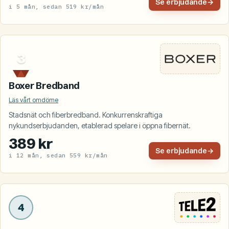
Se erbjudande
→
i 5 mån, sedan 519 kr/mån
3
Boxer Bredband
Läs vårt omdöme
Stadsnät och fiberbredband. Konkurrenskraftiga
nykundserbjudanden, etablerad spelare i öppna fibernät.
389 kr
Se erbjudande
→
i 12 mån, sedan 559 kr/mån
4