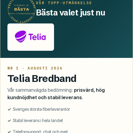
BÄSTA FIBERBREDBAND
VÅR TOPP-UTMÄRKELSE
UTMÄRKELSE
BÄSTA
Bästa valet just nu
BÄSTA FIBERBREDBAND
· AUGUSTI 2026 ·
NR 1 · AUGUSTI 2026
Telia Bredband
Vår sammanvägda bedömning:
prisvärd, hög
kundnöjdhet och stabil leverans
.
Sveriges största fiberleverantör
Stabil leverans i hela landet
Telefonsupport, chat och mejl