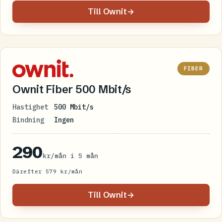
Till Ownit
→
FIBER
Ownit Fiber 500 Mbit/s
Hastighet
500 Mbit/s
Bindning
Ingen
290
kr/mån i 5 mån
Därefter 579 kr/mån
Till Ownit
→