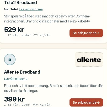
Tele2 Bredband
Nät:
Tele2
·
Läs vårt omdöme
Stor spelare på fiber, stadsnät och kabel-tv efter Comhem-
integrationen. Bra för dig i fastigheter med Tele2-kabel-tv.
529 kr
Se erbjudande
→
i 12 mån, sedan 579 kr/mån
5
Allente Bredband
Läs vårt omdöme
Fiber och tv i ett abonnemang. Bra för stadsnät och öppen fiber där
du vill samla räkningar.
399 kr
Se erbjudande
→
i 12 mån, sedan 749 kr/mån