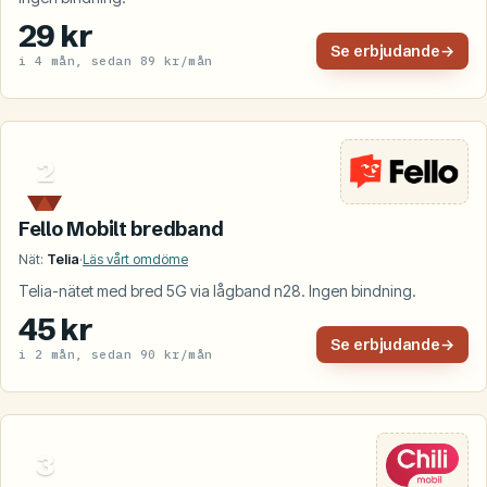
29 kr
Se erbjudande
→
i 4 mån, sedan 89 kr/mån
2
Fello Mobilt bredband
Nät:
Telia
·
Läs vårt omdöme
Telia-nätet med bred 5G via lågband n28. Ingen bindning.
45 kr
Se erbjudande
→
i 2 mån, sedan 90 kr/mån
3