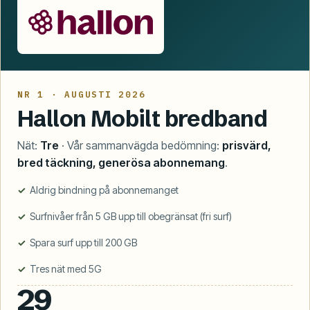
NR 1 · AUGUSTI 2026
Hallon Mobilt bredband
Nät:
Tre
· Vår sammanvägda bedömning:
prisvärd,
bred täckning, generösa abonnemang
.
Aldrig bindning på abonnemanget
Surfnivåer från 5 GB upp till obegränsat (fri surf)
Spara surf upp till 200 GB
Tres nät med 5G
29