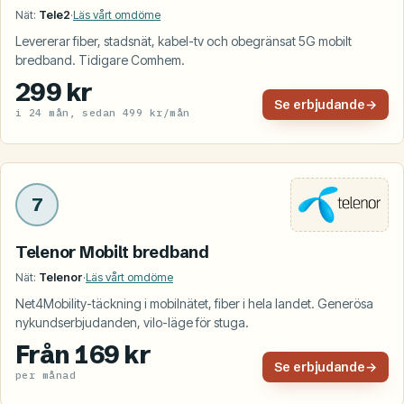
Nät:
Tele2
·
Läs vårt omdöme
Levererar fiber, stadsnät, kabel-tv och obegränsat 5G mobilt
bredband. Tidigare Comhem.
299 kr
Se erbjudande
→
i 24 mån, sedan 499 kr/mån
7
Telenor Mobilt bredband
Nät:
Telenor
·
Läs vårt omdöme
Net4Mobility-täckning i mobilnätet, fiber i hela landet. Generösa
nykundserbjudanden, vilo-läge för stuga.
Från 169 kr
Se erbjudande
→
per månad