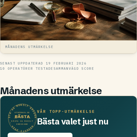
MÅNADENS UTMÄRKELSE
SENAST UPPDATERAD
19 FEBRUARI 2026
10 OPERATÖRER TESTADE
SAMMANVÄGD SCORE
Månadens utmärkelse
BÄSTA 4G MOBILT BREDBAND
VÅR TOPP-UTMÄRKELSE
UTMÄRKELSE
BÄSTA
Bästa valet just nu
BÄSTA 4G MOBILT
· AUGUSTI 2026 ·
BREDBAND