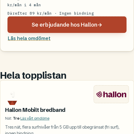
kr/mån i 4 mån
Därefter 89 kr/mån · Ingen bindning
Se erbjudande hos Hallon
→
Läs hela omdömet
Hela topplistan
1
Hallon Mobilt bredband
Nät:
Tre
·
Läs vårt omdöme
Tres nät, flera surfnivåer från 5 GB upp till obegränsat (fri surf),
ingen bindning.