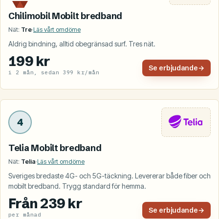
Chilimobil Mobilt bredband
Nät:
Tre
·
Läs vårt omdöme
Aldrig bindning, alltid obegränsad surf. Tres nät.
199 kr
Se erbjudande
→
i 2 mån, sedan 399 kr/mån
4
Telia Mobilt bredband
Nät:
Telia
·
Läs vårt omdöme
Sveriges bredaste 4G- och 5G-täckning. Levererar både fiber och
mobilt bredband. Trygg standard för hemma.
Från 239 kr
Se erbjudande
→
per månad