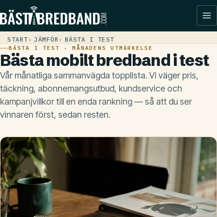
START
JÄMFÖR
BÄSTA I TEST
BÄSTA I TEST · MÅNADENS UTMÄRKELSE
Bästa mobilt bredband i test
Vår månatliga sammanvägda topplista. Vi väger pris,
täckning, abonnemangsutbud, kundservice och
kampanjvillkor till en enda rankning — så att du ser
vinnaren först, sedan resten.