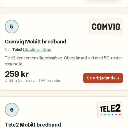
5
Comviq Mobilt bredband
Nät:
Tele2
·
Läs vårt omdöme
Tele2-koncernens lågprismärke. Obegränsad surf med 5G-router
som ingår.
259 kr
Se erbjudande
→
i 24 mån, sedan 399 kr/mån
6
Tele2 Mobilt bredband