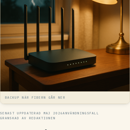
BACKUP NÄR FIBERN GÅR NER
SENAST UPPDATERAD
MAJ 2026
ANVÄNDNINGSFALL
GRANSKAD AV REDAKTIONEN