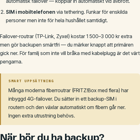
automatisk failover — kopplar in automatiskt vid avbrott.
SIM i mobiltelefonen
via tethering. Funkar för enskilda
personer men inte för hela hushållet samtidigt.
Failover-routrar (TP-Link, Zyxel) kostar 1 500–3 000 kr extra
men gör backupen smärtfri — du märker knappt att primären
gick ner. För familj som inte vill bråka med kabelplugg är det värt
pengarna.
SMART UPPSÄTTNING
Många moderna fiberroutrar (FRITZ!Box med flera) har
inbyggd 4G-failover. Du sätter in ett backup-SIM i
routern och den växlar automatiskt om fibern går ner.
Ingen extra utrustning behövs.
När bör du ha backup?