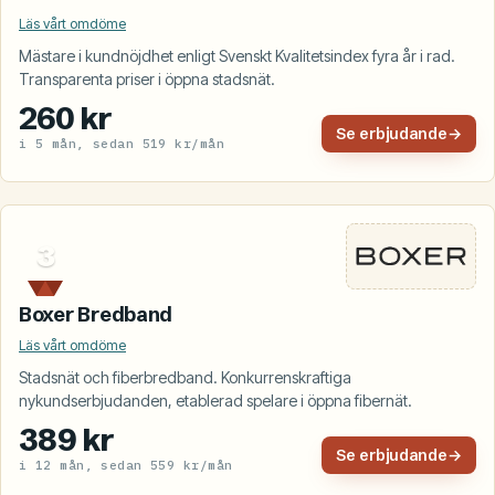
Läs vårt omdöme
Mästare i kundnöjdhet enligt Svenskt Kvalitetsindex fyra år i rad.
Transparenta priser i öppna stadsnät.
260 kr
Se erbjudande
→
i 5 mån, sedan 519 kr/mån
3
Boxer Bredband
Läs vårt omdöme
Stadsnät och fiberbredband. Konkurrenskraftiga
nykundserbjudanden, etablerad spelare i öppna fibernät.
389 kr
Se erbjudande
→
i 12 mån, sedan 559 kr/mån