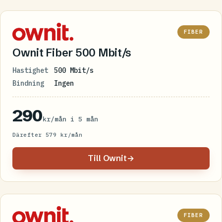
FIBER
Ownit Fiber 500 Mbit/s
Hastighet
500 Mbit/s
Bindning
Ingen
290
kr/mån i 5 mån
Därefter 579 kr/mån
Till Ownit
→
FIBER