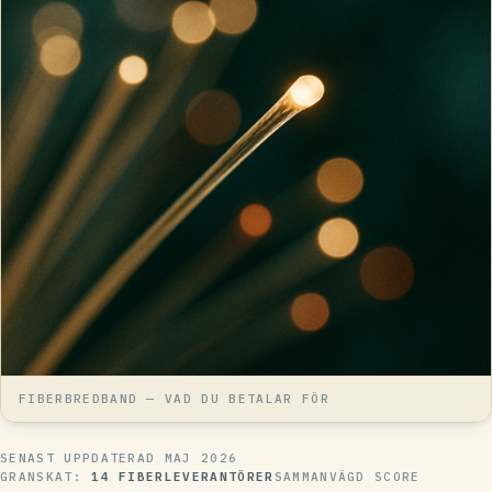
FIBERBREDBAND — VAD DU BETALAR FÖR
SENAST UPPDATERAD
MAJ 2026
GRANSKAT:
14 FIBERLEVERANTÖRER
SAMMANVÄGD SCORE