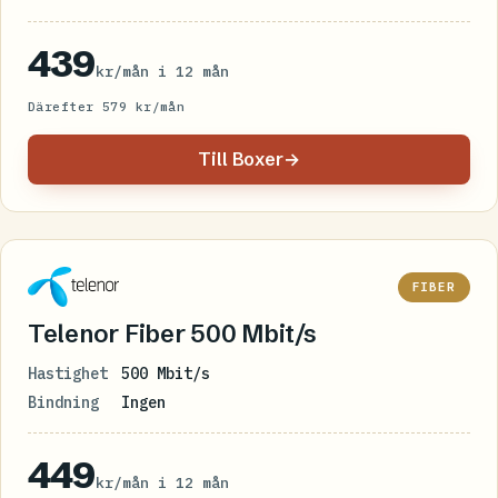
439
kr/mån i 12 mån
Därefter 579 kr/mån
Till Boxer
→
FIBER
Telenor Fiber 500 Mbit/s
Hastighet
500 Mbit/s
Bindning
Ingen
449
kr/mån i 12 mån