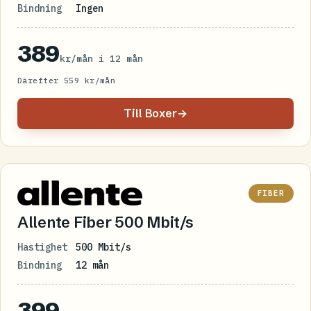
Bindning
Ingen
389
kr/mån i 12 mån
Därefter 559 kr/mån
Till Boxer
→
FIBER
Allente Fiber 500 Mbit/s
Hastighet
500 Mbit/s
Bindning
12 mån
399