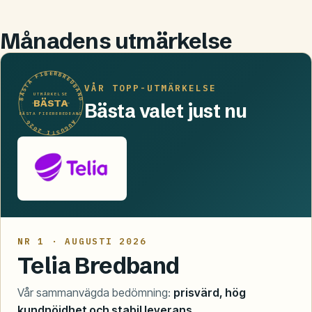
Månadens utmärkelse
BÄSTA FIBERBREDBAND
VÅR TOPP-UTMÄRKELSE
UTMÄRKELSE
BÄSTA
Bästa valet just nu
BÄSTA FIBERBREDBAND
· AUGUSTI 2026 ·
NR 1 · AUGUSTI 2026
Telia Bredband
Vår sammanvägda bedömning:
prisvärd, hög
kundnöjdhet och stabil leverans
.