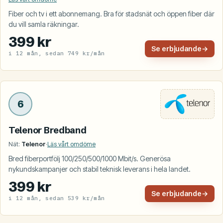
Fiber och tv i ett abonnemang. Bra för stadsnät och öppen fiber där
du vill samla räkningar.
399 kr
Se erbjudande
→
i 12 mån, sedan 749 kr/mån
6
Telenor Bredband
Nät:
Telenor
·
Läs vårt omdöme
Bred fiberportfölj 100/250/500/1000 Mbit/s. Generösa
nykundskampanjer och stabil teknisk leverans i hela landet.
399 kr
Se erbjudande
→
i 12 mån, sedan 539 kr/mån