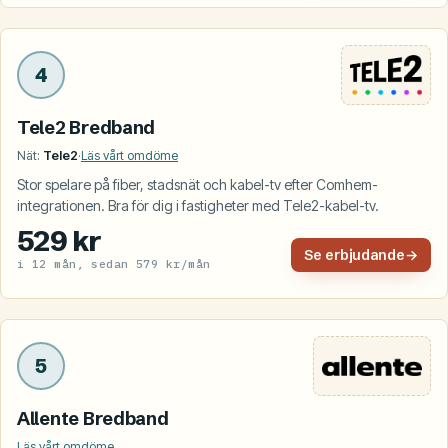
4
Tele2 Bredband
Nät:
Tele2
·
Läs vårt omdöme
Stor spelare på fiber, stadsnät och kabel-tv efter Comhem-
integrationen. Bra för dig i fastigheter med Tele2-kabel-tv.
529 kr
Se erbjudande
→
i 12 mån, sedan 579 kr/mån
5
Allente Bredband
Läs vårt omdöme