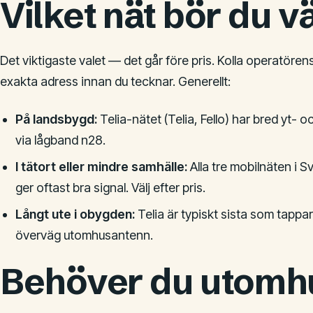
Vilket nät bör du vä
Det viktigaste valet — det går före pris. Kolla operatör
exakta adress innan du tecknar. Generellt:
På landsbygd:
Telia-nätet (Telia, Fello) har bred yt- 
via lågband n28.
I tätort eller mindre samhälle:
Alla tre mobilnäten i Sv
ger oftast bra signal. Välj efter pris.
Långt ute i obygden:
Telia är typiskt sista som tappa
överväg utomhusantenn.
Behöver du utomh