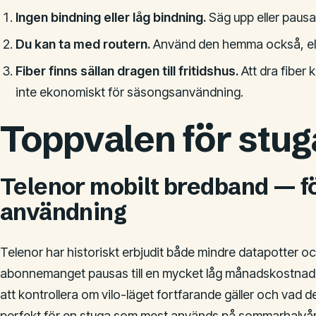
Ingen bindning eller låg bindning.
Säg upp eller pausa
Du kan ta med routern.
Använd den hemma också, eller
Fiber finns sällan dragen till fritidshus.
Att dra fiber
inte ekonomiskt för säsongsanvändning.
Toppvalen för stu
Telenor mobilt bredband — fö
användning
Telenor har historiskt erbjudit både mindre datapotter o
abonnemanget pausas till en mycket låg månadskostnad när
att kontrollera om vilo-läget fortfarande gäller och vad d
perfekt för en stuga som mest används på sommarhalvår