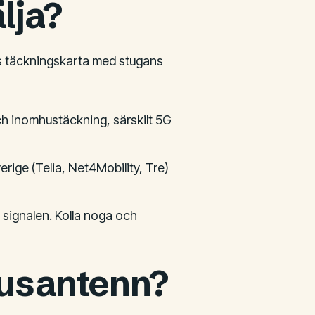
lja?
ens täckningskarta med stugans
och inomhustäckning, särskilt 5G
erige (Telia, Net4Mobility, Tre)
r signalen. Kolla noga och
usantenn?