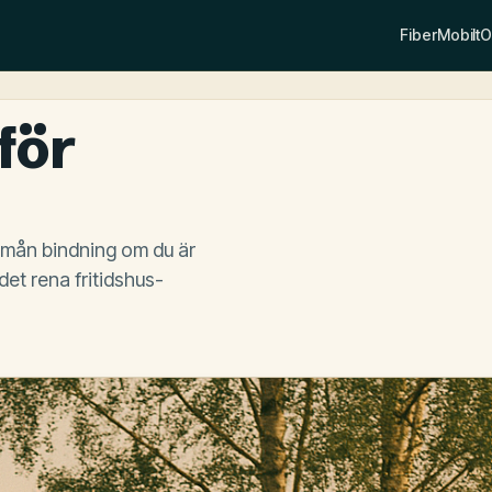
Fiber
Mobilt
O
för
24 mån bindning om du är
et rena fritidshus-