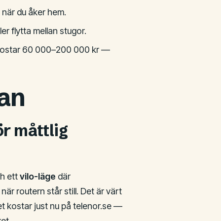
 när du åker hem.
 flytta mellan stugor.
 kostar 60 000–200 000 kr —
gan
r måttlig
ch ett
vilo-läge
där
 routern står still. Det är värt
et kostar just nu på telenor.se —
et.