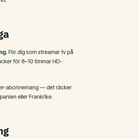
ga
ing
. För dig som streamar tv på
äcker för 8–10 timmar HD-
uter-abonnemang — det räcker
panien eller Frankrike.
ng