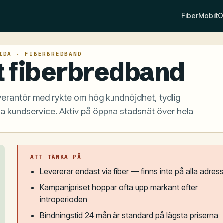
Fiber
Mobilt
O
IDA · FIBERBREDBAND
 fiberbredband
verantör med rykte om hög kundnöjdhet, tydlig
ra kundservice. Aktiv på öppna stadsnät över hela
ATT TÄNKA PÅ
Levererar endast via fiber — finns inte på alla adres
Kampanjpriset hoppar ofta upp markant efter
introperioden
Bindningstid 24 mån är standard på lägsta priserna