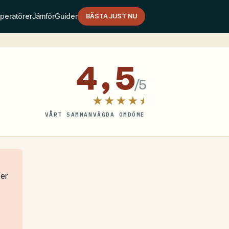
peratörer
Jämför
Guider
BÄSTA JUST NU
4,5
/5
★★★★⯨
VÅRT SAMMANVÄGDA OMDÖME
ser