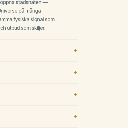
 de öppna stadsnäten —
Universe på många
samma fysiska signal som
ch utbud som skiljer.