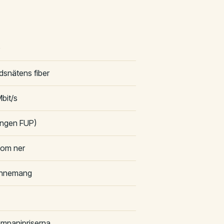
)
adsnätens fiber
bit/s
 ingen FUP)
som ner
bonnemang
ampanjpriserna