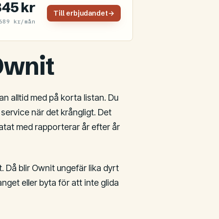
345 kr
Till erbjudandet
→
689 kr/mån
wnit
n alltid med på korta listan. Du
service när det krångligt. Det
tat med rapporterar år efter år
. Då blir Ownit ungefär lika dyrt
t eller byta för att inte glida