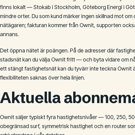
finns lokalt — Stokab i Stockholm, Göteborg Energi i G
mindre orter. Du som kund märker ingen skillnad mot om d
nätägaren; fakturan kommer från Ownit, supporten också
annans.
Det öppna nätet är poängen. På de adresser där fastighete
stadsnät kan du välja Ownit fritt — och byta vidare om nå
ett stängt fastighetsnät kan du tyvärr inte teckna Ownit
flexibiliteten saknas över hela linjen.
Aktuella abonnem
Ownit säljer typiskt fyra hastighetsnivåer — 100, 250, 5
obegränsad surf, symmetrisk hastighet och en router so