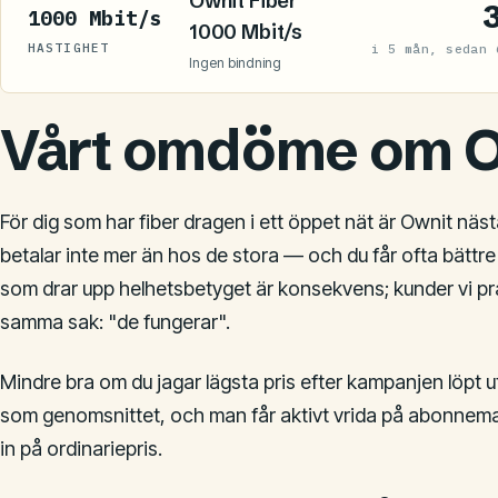
Ownit Fiber
1000 Mbit/s
1000 Mbit/s
HASTIGHET
i 5 mån, sedan 
Ingen bindning
Vårt omdöme om O
För dig som har fiber dragen i ett öppet nät är Ownit nästa
betalar inte mer än hos de stora — och du får ofta bättre 
som drar upp helhetsbetyget är konsekvens; kunder vi pra
samma sak: "de fungerar".
Mindre bra om du jagar lägsta pris efter kampanjen löpt ut
som genomsnittet, och man får aktivt vrida på abonnemange
in på ordinariepris.