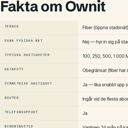
Fakta om Ownit
TEKNIK
Fiber (öppna stadsnät
EGNA FYSISKA NÄT
Nej — hyr in sig på st
TYPISKA HASTIGHETER
100, 250, 500, 1 000 M
DATAPOTT
Obegränsat (fiber har
SYMMETRISK HASTIGHET
Ja — lika snabbt upp 
ROUTER
Ingår vid de flesta a
TELEFONSUPPORT
Ja
BINDNINGSTID
Vanligen 24 mån på k