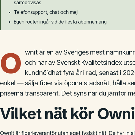
särredovisas
Telefonsupport, chat och mejl
Egen router ingår vid de flesta abonnemang
O
wnit är en av Sveriges mest namnkunn
och har av Svenskt Kvalitetsindex utset
kundnöjdhet fyra år i rad, senast i 20
enkel — sälja fiber via öppna stadsnät, hålla s
priserna transparent. Det syns när du jämför m
Vilket nät kör Owni
Ownit är fiberleverantör utan eget fysiskt nät. De hyr in