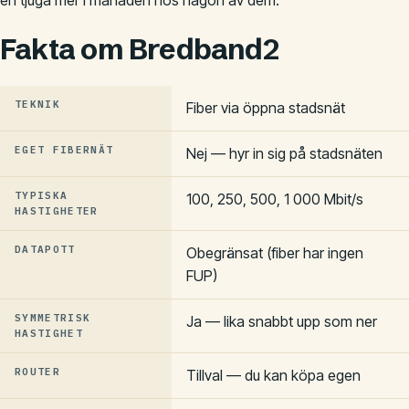
en tjuga mer i månaden hos någon av dem.
Fakta om Bredband2
TEKNIK
Fiber via öppna stadsnät
EGET FIBERNÄT
Nej — hyr in sig på stadsnäten
TYPISKA
100, 250, 500, 1 000 Mbit/s
HASTIGHETER
DATAPOTT
Obegränsat (fiber har ingen
FUP)
SYMMETRISK
Ja — lika snabbt upp som ner
HASTIGHET
ROUTER
Tillval — du kan köpa egen