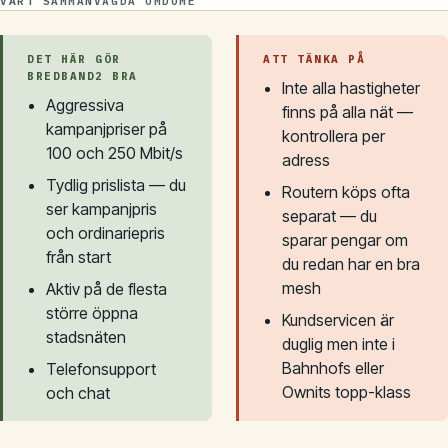
VÅRT SAMMANVÄGDA OMDÖME
DET HÄR GÖR
ATT TÄNKA PÅ
BREDBAND2 BRA
Inte alla hastigheter
Aggressiva
finns på alla nät —
kampanjpriser på
kontrollera per
100 och 250 Mbit/s
adress
Tydlig prislista — du
Routern köps ofta
ser kampanjpris
separat — du
och ordinariepris
sparar pengar om
från start
du redan har en bra
mesh
Aktiv på de flesta
större öppna
Kundservicen är
stadsnäten
duglig men inte i
Bahnhofs eller
Telefonsupport
Ownits topp-klass
och chat