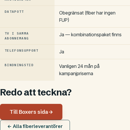
DATAPOTT
Obegränsat (fiber har ingen
FUP)
TV I SAMMA
Ja — kombinationspaket finns
ABONNEMANG
TELEFONSUPPORT
Ja
BINDNINGSTID
Vanligen 24 mån på
kampanjpriserna
Redo att teckna?
Till Boxers sida
→
← Alla fiberleverantörer