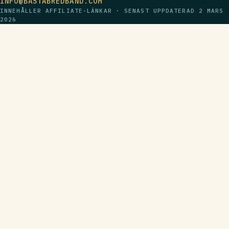
INFO@BÄSTABREDBAND.COM
INNEHÅLLER AFFILIATE-LÄNKAR · SENAST UPPDATERAD
2 MARS
2026