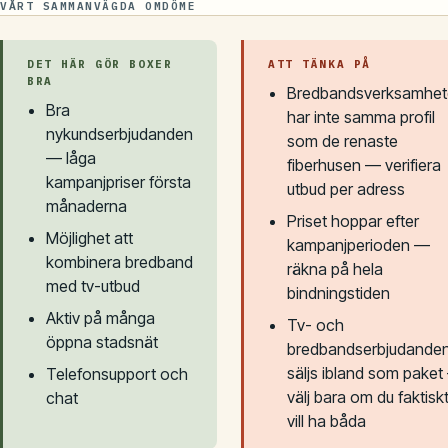
VÅRT SAMMANVÄGDA OMDÖME
DET HÄR GÖR BOXER
ATT TÄNKA PÅ
BRA
Bredbandsverksamhe
Bra
har inte samma profil
nykundserbjudanden
som de renaste
— låga
fiberhusen — verifiera
kampanjpriser första
utbud per adress
månaderna
Priset hoppar efter
Möjlighet att
kampanjperioden —
kombinera bredband
räkna på hela
med tv-utbud
bindningstiden
Aktiv på många
Tv- och
öppna stadsnät
bredbandserbjudande
säljs ibland som pake
Telefonsupport och
välj bara om du faktisk
chat
vill ha båda